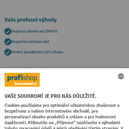
Vaše profesní výhody
Doprava zdarma od 1300 Kč
Bezpečná ochrana dat
Osobní poradenství při nákupu
Platební metody
Faktura
Sociální sítě
Facebook
YouTube
LinkedIn