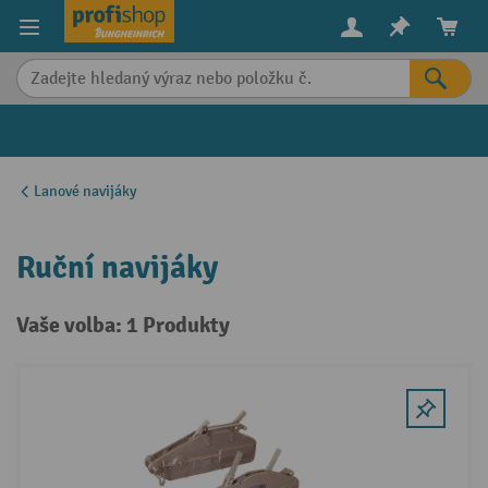
in content
Lanové navijáky
Ruční navijáky
Vaše volba: 1 Produkty