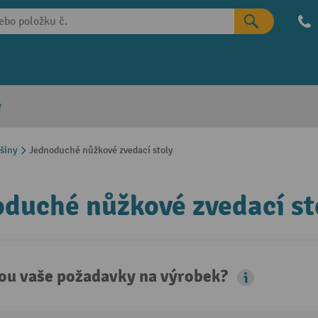
e
ošiny
Jednoduché nůžkové zvedací stoly
duché nůžkové zvedací st
sou vaše požadavky na výrobek?