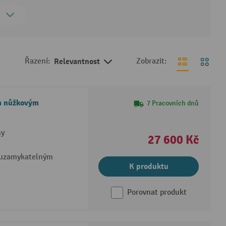
Řazení:
Relevantnost
Zobrazit:
m nůžkovým
7 Pracovních dnů
ny
27 600 Kč
, uzamykatelným
K produktu
Porovnat produkt