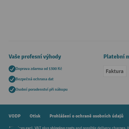
Vaše profesní výhody
Platební 
Doprava zdarma od 1300 Kč
Faktur
Bezpečná ochrana dat
Osobní poradenství při nákupu
VODP
Otisk
Prohlášení o ochraně osobních údajů
All prices excl. VAT plus
shipping costs
and possible delivery charges, i