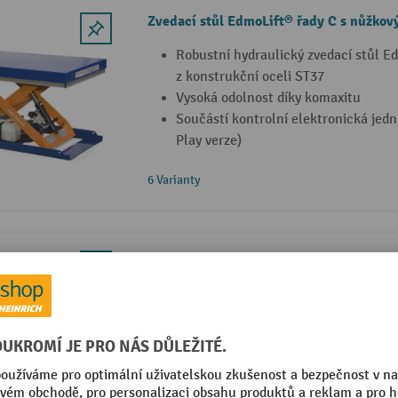
Zvedací stůl EdmoLift® řady C s nůžk
Robustní hydraulický zvedací stůl E
z konstrukční oceli ST37
Vysoká odolnost díky komaxitu
Součástí kontrolní elektronická jed
Play verze)
6 Varianty
Zvedací stůl EdmoLift® řady T s nůžk
Zvedací stůl s jednoduchým nůžko
EdmoLift® řady T z odolné konstrukč
Robustní konstrukce umožňuje každo
Ovládací zařízení bezpečnostním sp