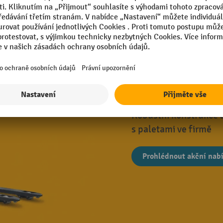
11 Varianty
Univerzální ř
Robustní konstrukce 
s paletami ve firmě
Prohlédnout akční nab