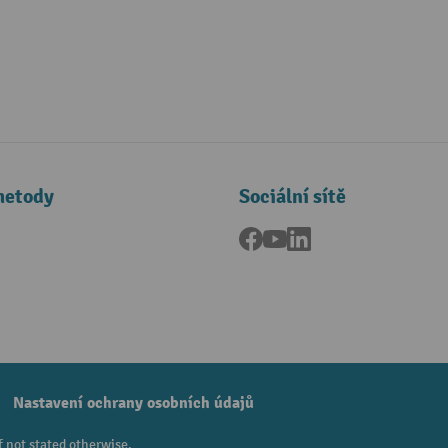
metody
Sociální sítě
Facebook
YouTube
LinkedIn
a
Nastavení ochrany osobních údajů
f not stated otherwise.