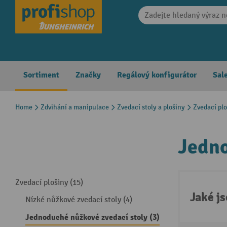
search
Skip to main navigation
Sortiment
Značky
Regálový konfigurátor
Sal
Home
Zdvihání a manipulace
Zvedací stoly a plošiny
Zvedací pl
Jedno
Zvedací plošiny (15)
Jaké j
Nízké nůžkové zvedací stoly (4)
Jednoduché nůžkové zvedací stoly (3)