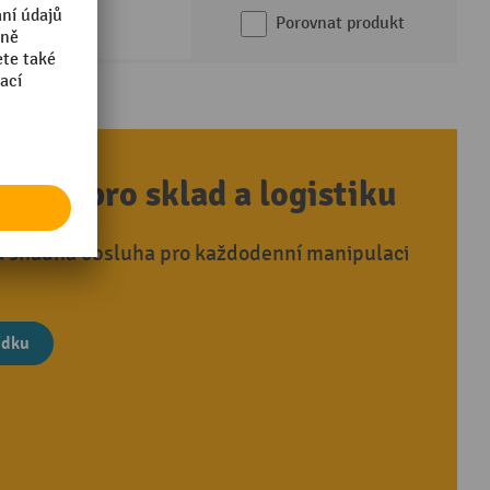
Porovnat produkt
ešení pro sklad a logistiku
a snadná obsluha pro každodenní manipulaci
ídku