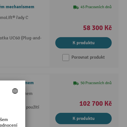
ovým mechanismem
45 Pracovních dnů
dmoLift® řady C
58 300 Kč
notka UC60 (Plug-and-
K produktu
Porovnat produkt
ovým mechanismem
50 Pracovních dnů
vým mechanismem
ní oceli ST52
102 700 Kč
denní trvalé použití
ínačem
K produktu