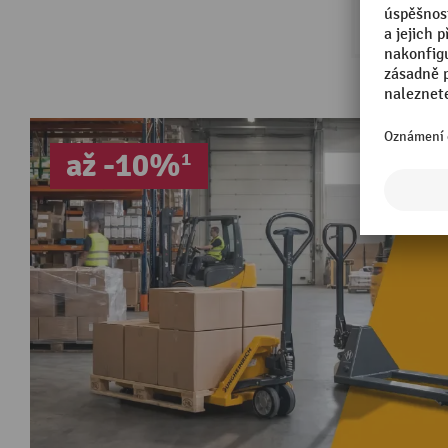
až -10%¹