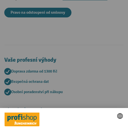
Pravo na odstoupeni od smlouvy
Vaše profesní výhody
Doprava zdarma od 1300 Kč
Bezpečná ochrana dat
Osobní poradenství při nákupu
Platební metody
Faktura