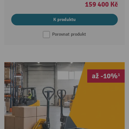
159 400 Kč
K produktu
Porovnat produkt
až -10%¹