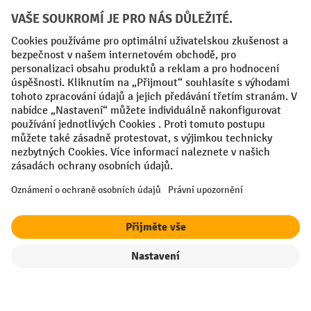
Sociální sítě
Facebook
YouTube
LinkedIn
VODP
Otisk
Prohlášení o ochraně osobních údajů
Nastavení ochrany osobních údajů
All prices excl. VAT plus
shipping costs
and possible delivery charges,
if not stated otherwise.
Filtr
Řazení
¹ Sleva platí do vyprodání zásob. Sleva se nevztahuje na akční ceny.
Kombinace s jinými procentními slevami nebo poukázkami není
možná.