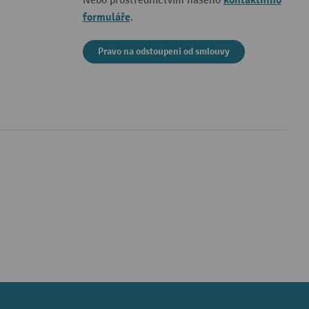
kontaktního
Nebo prostřednictvím našeho
formuláře
.
Pravo na odstoupeni od smlouvy