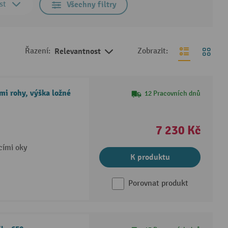
st
Všechny filtry
Řazení:
Relevantnost
Zobrazit:
i rohy, výška ložné
12 Pracovních dnů
7 230 Kč
cími oky
K produktu
Porovnat produkt