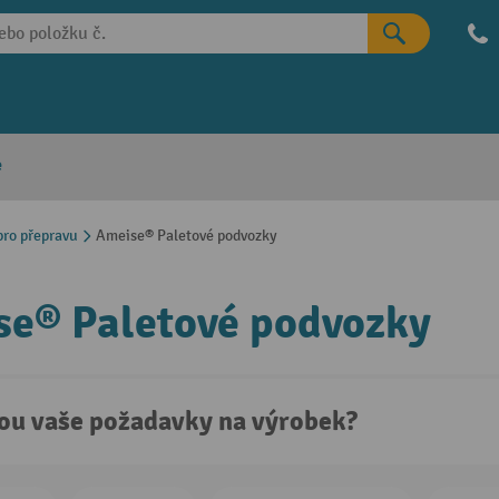
e
ro přepravu
Ameise® Paletové podvozky
e® Paletové podvozky
sou vaše požadavky na výrobek?