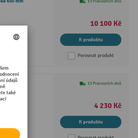
ýška 650 mm
13 Pracovních dnů
10 100 Kč
K produktu
Porovnat produkt
 Ameise®
13 Pracovních dnů
cími oky
4 230 Kč
ch čepů
K produktu
Porovnat produkt