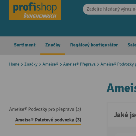
search
Skip to main navigation
Sortiment
Značky
Regálový konfigurátor
Sal
Home
Značky
Ameise®
Ameise® Přeprava
Ameise® Podvozky p
Ameis
Ameise® Podvozky pro přepravu (3)
Jaké j
Ameise® Paletové podvozky (3)