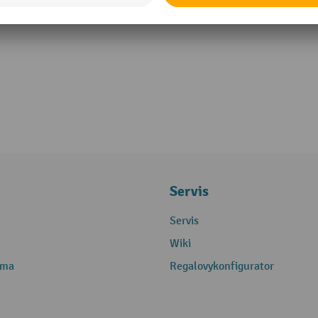
Servis
Servis
Wiki
rma
Regalovykonfigurator