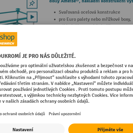
dolly Ameise®, nákladní konstrukční v
Svařovaná ocelová konstrukce
pro Euro palety nebo mřížkové boxy,
nákladní konstrukční výška 650 mm,
2 Varianty
Nasazovací rám na přepravní podvozek
4 polohy k nastavení výšky
Včetně 4 zvýšených rohů s upevňova
Výškové nastavení pomocí pružinový