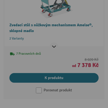
Zvedací stůl s nůžkovým mechanismem Ameise®,
sklopné madlo
2 Varianty
7 Pracovních dnů
8 020 Kč
7 378 Kč
od
K produktu
Porovnat produkt