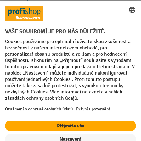
Platební metody
Faktura
Sociální sítě
Facebook
YouTube
LinkedIn
VODP
Otisk
Prohlášení o ochraně osobních údajů
Nastavení ochrany osobních údajů
All prices excl. VAT plus
shipping costs
and possible delivery charges,
if not stated otherwise.