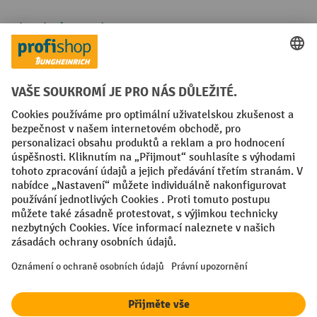
Platební metody
Faktura
Sociální sítě
Facebook
YouTube
LinkedIn
VODP
Otisk
Prohlášení o ochraně osobních údajů
Nastavení ochrany osobních údajů
All prices excl. VAT plus
shipping costs
and possible delivery charges,