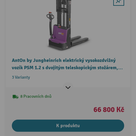
AntOn by Jungheinrich elektrický vysokozdvižný
vozík PSM 1.2 s dvojitým teleskopickým stožárem,
nosnost 1 200 kg
3 Varianty
8 Pracovních dnů
66 800 Kč
K produktu