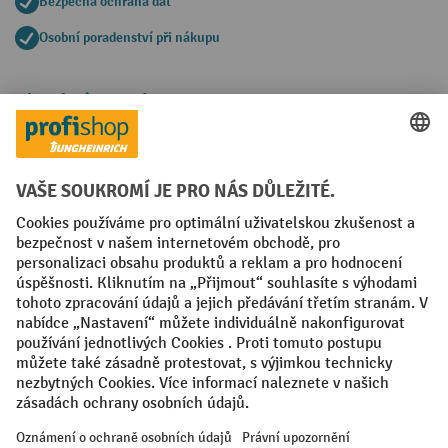
Bezpečná ochrana dat
Osobní poradenství při nákupu
Platební metody
Faktura
Sociální sítě
Facebook
YouTube
LinkedIn
VODP
Otisk
Prohlášení o ochraně osobních údajů