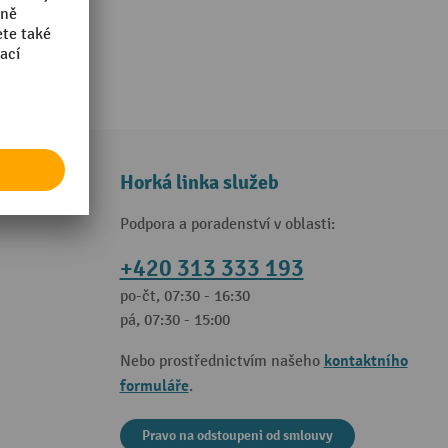
Horká linka služeb
Podpora a poradenství v oblasti:
+420 313 333 193
po-čt, 07:30 - 16:30
pá, 07:30 - 15:00
kontaktního
Nebo prostřednictvím našeho
formuláře
.
Pravo na odstoupeni od smlouvy