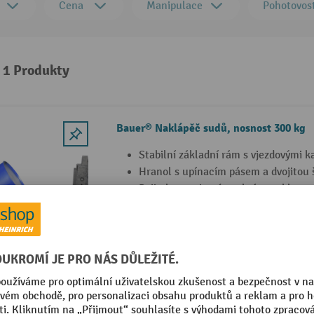
Cena
Manipulace
Pohotovos
: 1 Produkty
Bauer® Naklápěč sudů, nosnost 300 kg
Stabilní základní rám s vjezdovými 
Hranol s upínacím pásem a dvojitou
Pojistka proti neúmyslnému uklouzn
6 Varianty