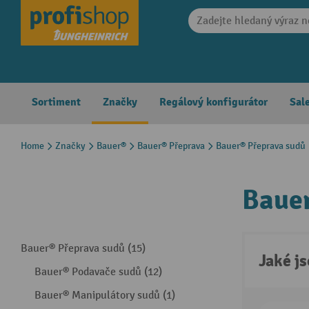
search
Skip to main navigation
Sortiment
Značky
Regálový konfigurátor
Sal
Home
Značky
Bauer®
Bauer® Přeprava
Bauer® Přeprava sudů
Bauer
Bauer® Přeprava sudů (15)
Jaké j
Bauer® Podavače sudů (12)
Bauer® Manipulátory sudů (1)