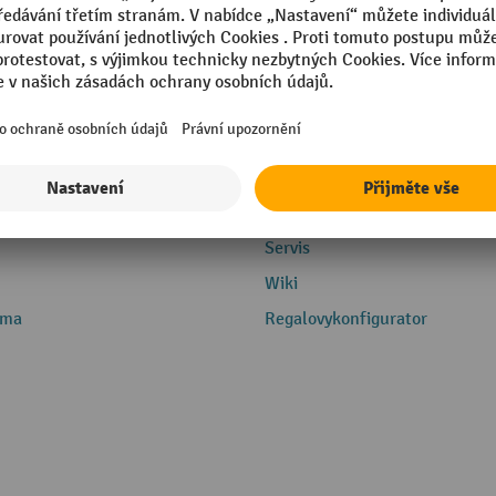
Servis
Servis
Wiki
rma
Regalovykonfigurator