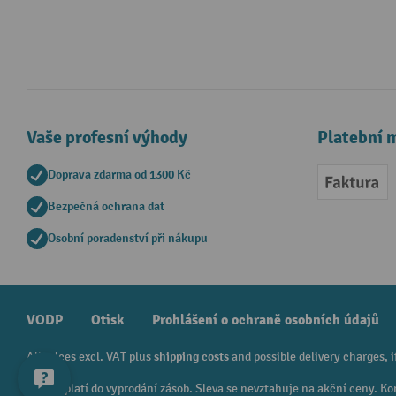
Vaše profesní výhody
Platební 
Doprava zdarma od 1300 Kč
Faktur
Bezpečná ochrana dat
Osobní poradenství při nákupu
VODP
Otisk
Prohlášení o ochraně osobních údajů
All prices excl. VAT plus
shipping costs
and possible delivery charges, i
¹ Sleva platí do vyprodání zásob. Sleva se nevztahuje na akční ceny.