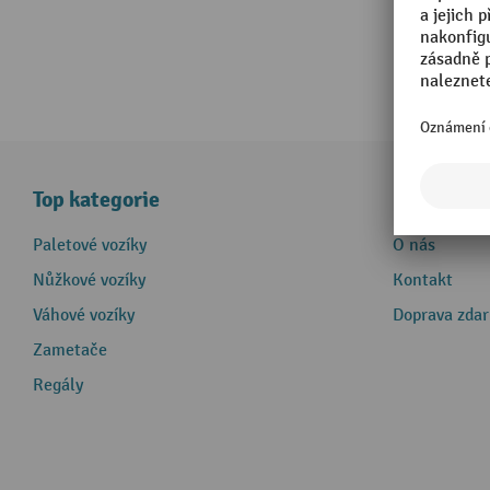
Top kategorie
Informace
Paletové vozíky
O nás
Nůžkové vozíky
Kontakt
Váhové vozíky
Doprava zda
Zametače
Regály