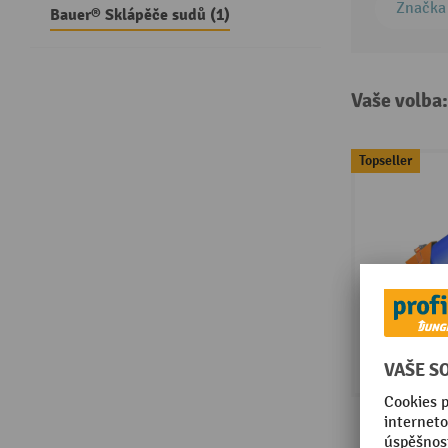
Značka
Bauer® Sklápěče sudů (1)
Vaše volba
Topseller