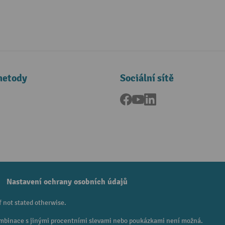
metody
Sociální sítě
Facebook
YouTube
LinkedIn
a
Nastavení ochrany osobních údajů
f not stated otherwise.
 Kombinace s jinými procentními slevami nebo poukázkami není možná.