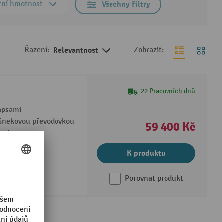
tní hmotnost
Všechny filtry
Řazení:
Relevantnost
Zobrazit:
22 Pracovních dnů
kapsami
 šnekovou převodovkou
59 400 Kč
utí
K produktu
Porovnat produkt