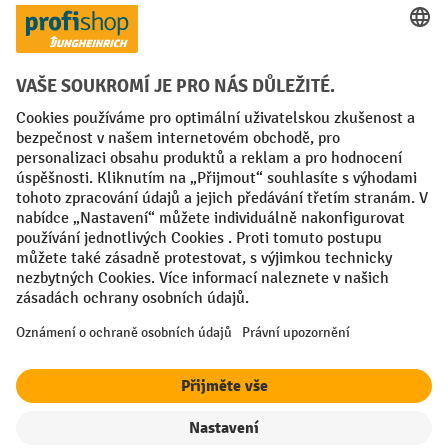
Faktura
Sociální sítě
Facebook
YouTube
LinkedIn
VODP
Otisk
Prohlášení o ochraně osobních údajů
Nastavení ochrany osobních údajů
All prices excl. VAT plus
shipping costs
and possible delivery charges,
if not stated otherwise.
Filtr
Řazení
¹ Sleva platí do vyprodání zásob. Sleva se nevztahuje na akční ceny.