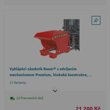
Vyklápěcí zásobník Bauer® s odvíjecím
mechanismem Premium, hluboká konstrukce,
pozinkovaný, bez víka
17 Varianty
22 Pracovních dnů
21 200 Kč