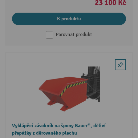
23 100 Kč
K produktu
Porovnat produkt
Vyklápěcí zásobník na špony Bauer®, dělicí
přepážky z děrovaného plechu