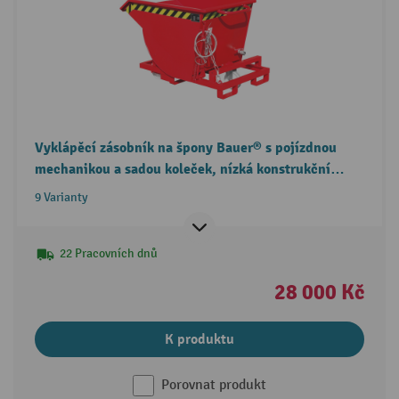
Vyklápěcí zásobník na špony Bauer® s pojízdnou
mechanikou a sadou koleček, nízká konstrukční
výška, s vidlicovými vjezdovými kapsami
9 Varianty
22 Pracovních dnů
28 000 Kč
K produktu
Porovnat produkt