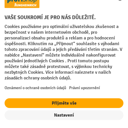
Servis
Horká linka služeb
Podpora a poradenství v oblasti:
+420 313 333 193
po-čt, 07:30 - 16:30
pá, 07:30 - 15:00
kontaktního formuláře
Nebo prostřednictvím našeho
.
Pravo na odstoupeni od smlouvy
Filtr
Řazení