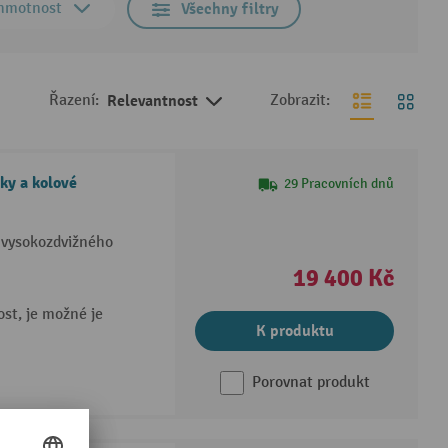
 hmotnost
Všechny filtry
Řazení:
Relevantnost
Zobrazit:
ky a kolové
29 Pracovních dnů
 vysokozdvižného
19 400 Kč
st, je možné je
K produktu
Porovnat produkt