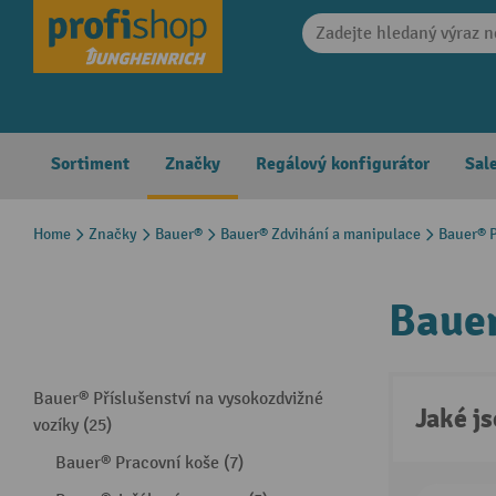
search
Skip to main navigation
Sortiment
Značky
Regálový konfigurátor
Sal
Home
Značky
Bauer®
Bauer® Zdvihání a manipulace
Bauer® P
Bauer
Bauer® Příslušenství na vysokozdvižné
Jaké j
vozíky (25)
Bauer® Pracovní koše (7)