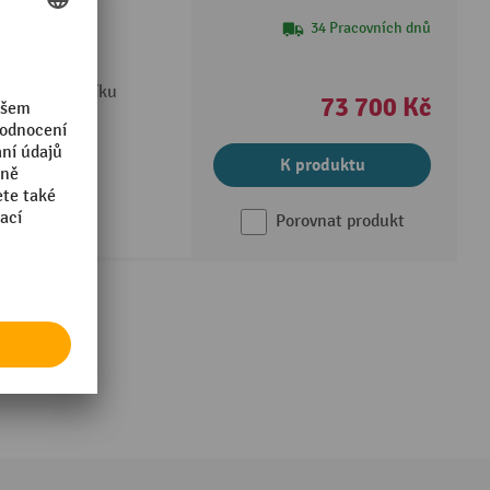
 hydraulická,
34 Pracovních dnů
dvižného vozíku
73 700 Kč
K produktu
Porovnat produkt