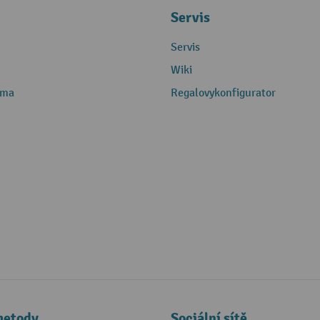
Servis
Servis
Wiki
rma
Regalovykonfigurator
metody
Sociální sítě