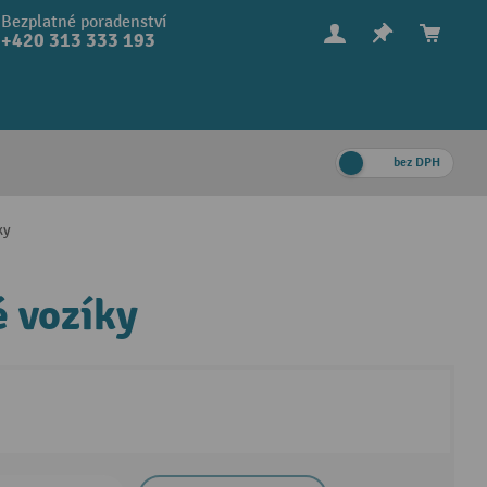
Bezplatné poradenství
+420 313 333 193
bez DPH
ky
 vozíky