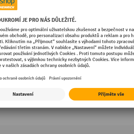
Bauer® Lopata pro vysokozdvižný vozík,
lakovaná, objem 0,5 m³
Vyklápění pomocí hydrauliky vysokoz
Pojistka proti sklouznutí
Vhodné umístění těžiště břemene
20 Varianty