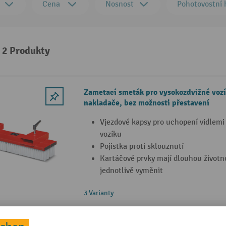
Cena
Nosnost
Pohotovostní
: 2 Produkty
Zametací smeták pro vysokozdvižné vozí
nakladače, bez možnosti přestavení
Vjezdové kapsy pro uchopení vidlemi
vozíku
Pojistka proti sklouznutí
Kartáčové prvky mají dlouhou životno
jednotlivě vyměnit
3 Varianty