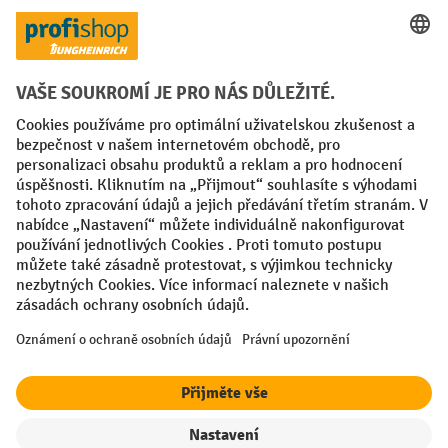
Platební metody
Faktura
Sociální sítě
Facebook
YouTube
LinkedIn
VODP
Otisk
Prohlášení o ochraně osobních údajů
Nastavení ochrany osobních údajů
All prices excl. VAT plus
shipping costs
and possible delivery charges,
if not stated otherwise.