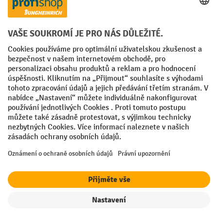
Faktura
Sociální sítě
Facebook
YouTube
LinkedIn
VODP
Otisk
Prohlášení o ochraně osobních údajů
Nastavení ochrany osobních údajů
All prices excl. VAT plus
shipping costs
and possible delivery charges,
if not stated otherwise.
Filtr
Řazení
¹ Sleva platí do vyprodání zásob. Sleva se nevztahuje na akční ceny.
Kombinace s jinými procentními slevami nebo poukázkami není