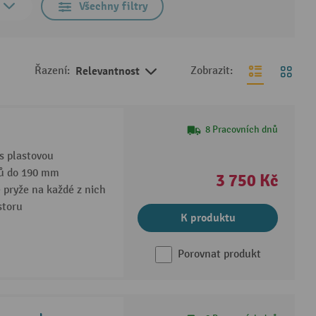
Všechny filtry
Řazení:
Relevantnost
Zobrazit:
8 Pracovních dnů
s plastovou
dů do 190 mm
3 750 Kč
é pryže na každé z nich
storu
K produktu
Porovnat produkt