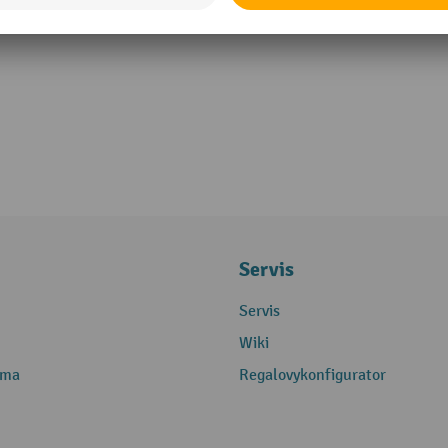
Servis
Servis
Wiki
rma
Regalovykonfigurator