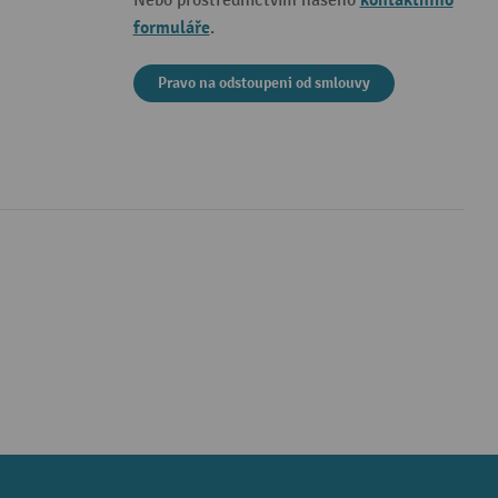
kontaktního
Nebo prostřednictvím našeho
formuláře
.
Pravo na odstoupeni od smlouvy