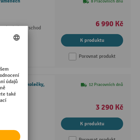
 ramenech
8 Pracovních dnů
6 990 Kč
y, vhodné pro schod
K produktu
Porovnat produkt
hvězdicí s kolečky,
12 Pracovních dnů
 povrchem
3 290 Kč
K produktu
Porovnat produkt