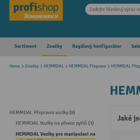
search
Skip to main navigation
Sortiment
Značky
Regálový konfigurátor
Sal
Home
Značky
HEMMDAL
HEMMDAL Přeprava
HEMMDAL Přepr
HEMMD
HEMMDAL Přepravní vozíky (8)
Jaké j
HEMMDAL Vozíky na převoz pytlů (3)
HEMMDAL Vozíky pro manipulaci na