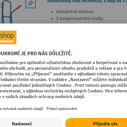
Schodišťový rudl HEMMDAL s koly na 3
Kompletně svařeno
S bezpečnostními madly
Kola uložená na hvězdici se 3 ramen
o výšce až 200 mm
2 Varianty
Schodišťový rudl HEMMDAL s 3ramennou 
nosnost 250 kg
Svařovaný rám z ocelových trubek s
z práškového laku
Nosnost 250 kg
Kola na 3 ramenech