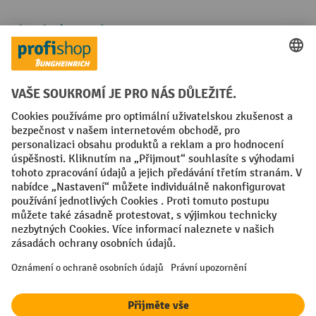
Platební metody
Faktura
Sociální sítě
Facebook
YouTube
LinkedIn
VODP
Otisk
Prohlášení o ochraně osobních údajů
Nastavení ochrany osobních údajů
All prices excl. VAT plus
shipping costs
and possible delivery charges,