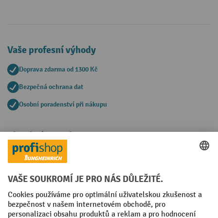
Vaše profesní výhody
Doprava zdarma od 1300 Kč
Bezpečná ochrana dat
Osobní poradenství při nákupu
Platební metody
Faktura
Sociální sítě
Facebook
YouTube
LinkedIn