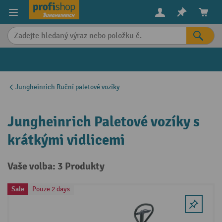
in content
Jungheinrich Ruční paletové vozíky
Jungheinrich Paletové vozíky s
krátkými vidlicemi
Vaše volba: 3 Produkty
Sale
Pouze 2 days