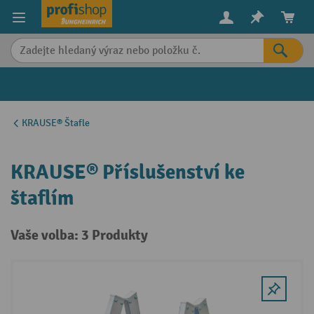
in content
KRAUSE® Štafle
KRAUSE® Příslušenství ke
štaflím
Vaše volba: 3 Produkty