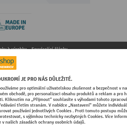
mky k výrobku
Související články
 372 mm
kategorie:
Příslušenství k průmyslovým vysavačům
tilá ocel
Segmentu
in Europe
Značka