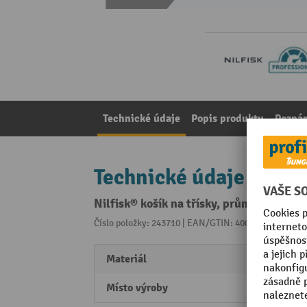
Technické údaje
Popis produktu
Pozná
Technické údaje
Nilfisk® košík na třísky, průměr 200 x
Číslo položky: 243710 | EAN/GTIN: 4005337056221
Z 
Materiál
ušlech
Místo výroby
Made 