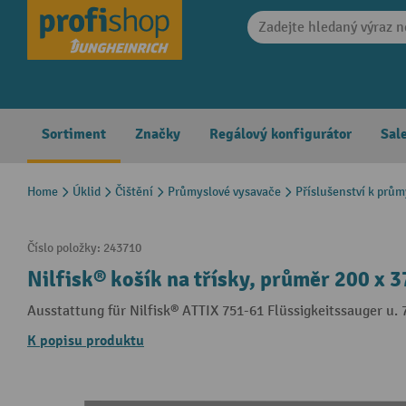
search
Skip to main navigation
Sortiment
Značky
Regálový konfigurátor
Sal
Home
Úklid
Čištění
Průmyslové vysavače
Příslušenství k prů
Číslo položky:
243710
Nilfisk® košík na třísky, průměr 200 x 
Ausstattung für Nilfisk® ATTIX 751-61 Flüssigkeitssauger u
K popisu produktu