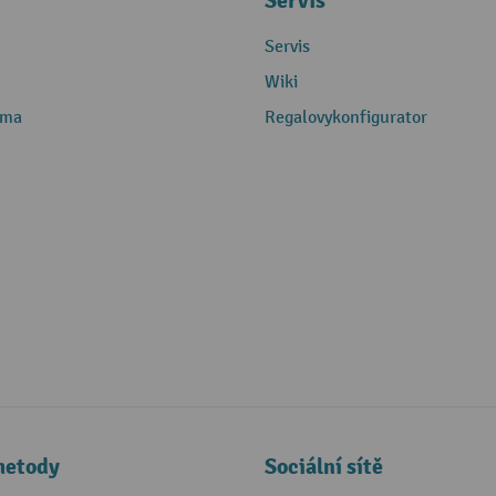
Servis
Servis
Wiki
rma
Regalovykonfigurator
metody
Sociální sítě