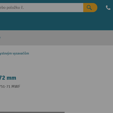
e
myslovým vysavačům
372 mm
. 751-71 MWF