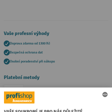
Vaše profesní výhody
Doprava zdarma od 1300 Kč
Bezpečná ochrana dat
Osobní poradenství při nákupu
Platební metody
Faktura
Sociální sítě