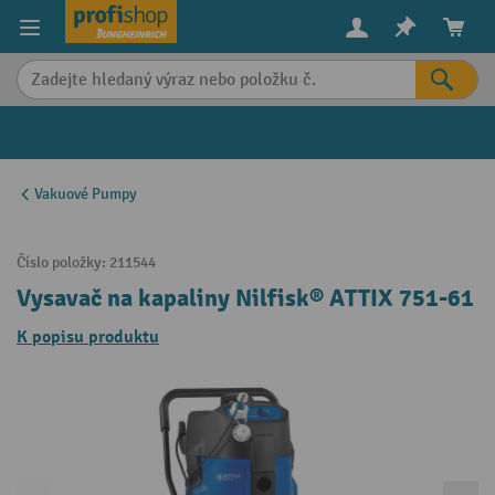
in content
Vakuové Pumpy
Číslo položky:
211544
Vysavač na kapaliny Nilfisk® ATTIX 751-61
K popisu produktu