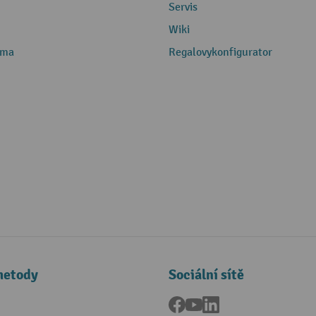
Servis
Wiki
rma
Regalovykonfigurator
metody
Sociální sítě
Facebook
YouTube
LinkedIn