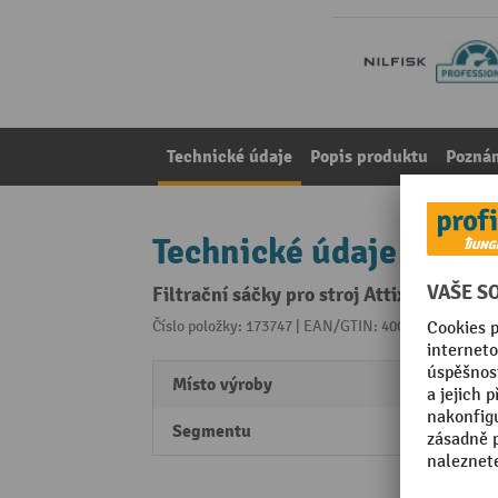
Technické údaje
Popis produktu
Pozná
Technické údaje
Filtrační sáčky pro stroj Attix 965-21 S
Číslo položky: 173747 | EAN/GTIN: 4005337061904
Z 
Místo výroby
Made 
Segmentu
Profes