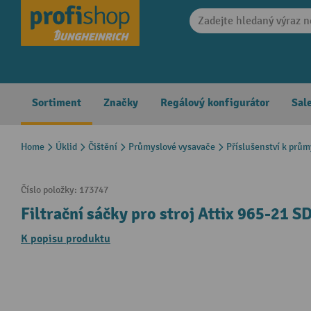
search
Skip to main navigation
Sortiment
Značky
Regálový konfigurátor
Sal
Home
Úklid
Čištění
Průmyslové vysavače
Příslušenství k prů
Číslo položky:
173747
Filtrační sáčky pro stroj Attix 965-21 S
K popisu produktu