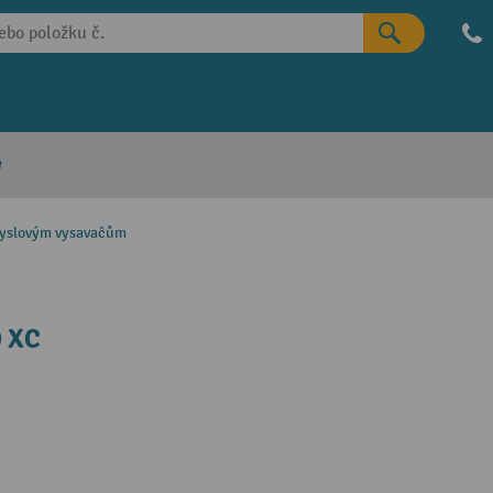
e
myslovým vysavačům
D XC