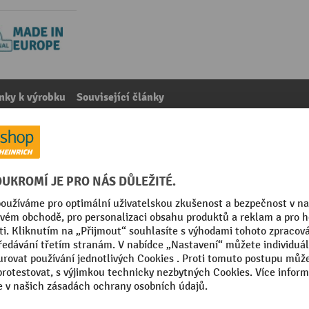
mky k výrobku
Související články
D XC
kategorie:
Příslušenství k průmyslovým vysavačům
in Europe
Značka
sional