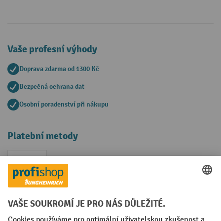
Vaše profesní výhody
Doprava zdarma od 1300 Kč
Bezpečná ochrana dat
Osobní poradenství při nákupu
Platební metody
Faktura
Sociální sítě
Facebook
YouTube
LinkedIn