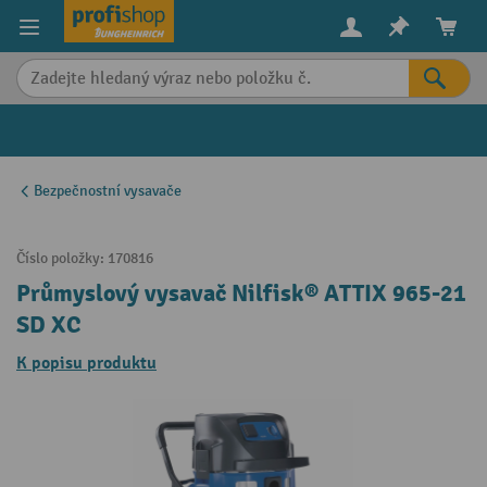
in content
Bezpečnostní vysavače
Číslo položky:
170816
Průmyslový vysavač Nilfisk® ATTIX 965-21
SD XC
K popisu produktu