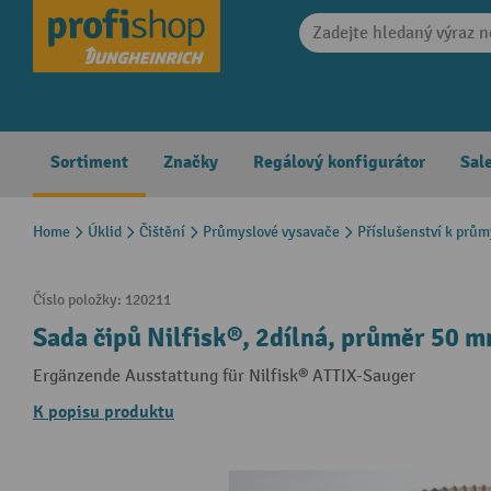
search
Skip to main navigation
Sortiment
Značky
Regálový konfigurátor
Sal
Home
Úklid
Čištění
Průmyslové vysavače
Příslušenství k prů
Číslo položky:
120211
Sada čipů Nilfisk®, 2dílná, průměr 50 
Ergänzende Ausstattung für Nilfisk® ATTIX-Sauger
K popisu produktu