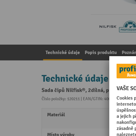
Technické údaje
Popis produktu
Pozná
Technické údaje
Sada čipů Nilfisk®, 2dílná, průměr 50
Číslo položky: 120211 | EAN/GTIN: 4005337616814
Z 
Materiál
Hliník
pryž
Místo výroby
Made 