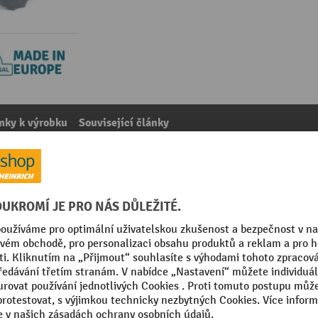
mky k výrobku
Související články
 mm
kategorie:
Příslušenství k průmyslovým vysavačům
Segmentu
Značka
in Europe