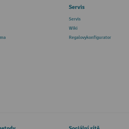
Servis
Servis
Wiki
rma
Regalovykonfigurator
metody
Sociální sítě