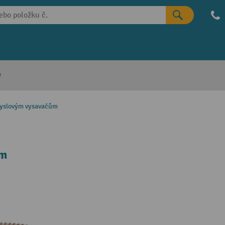
e
myslovým vysavačům
mm