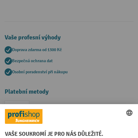
Vaše profesní výhody
Doprava zdarma od 1300 Kč
Bezpečná ochrana dat
Osobní poradenství při nákupu
Platební metody
Faktura
Sociální sítě