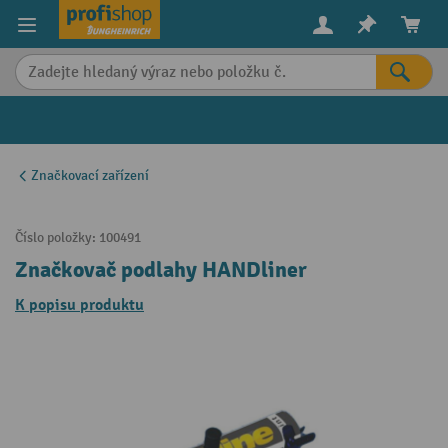
in content
Značkovací zařízení
Číslo položky:
100491
Značkovač podlahy HANDliner
K popisu produktu