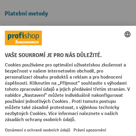
Platební metody
Faktura
Sociální sítě
Facebook
YouTube
LinkedIn
VODP
Otisk
Prohlášení o ochraně osobních údajů
Nastavení ochrany osobních údajů
All prices excl. VAT plus
shipping costs
and possible delivery charges,