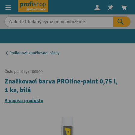
in content
Podlahové značkovací pásky
Číslo položky:
100500
Značkovací barva PROline-paint 0,75 l,
1 ks, bílá
K popisu produktu