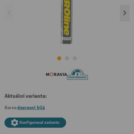
Aktuální varianta:
dopravní bílá
Barva:
Konfigurovat variantu