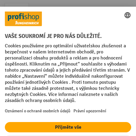
Faktura
Sociální sítě
Facebook
YouTube
LinkedIn
VODP
Otisk
Prohlášení o ochraně osobních údajů
Nastavení ochrany osobních údajů
All prices excl. VAT plus
shipping costs
and possible delivery charges,
if not stated otherwise.
¹ Sleva platí do vyprodání zásob. Sleva se nevztahuje na akční ceny.
Kombinace s jinými procentními slevami nebo poukázkami není