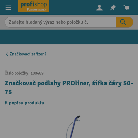
in content
Značkovací zařízení
Číslo položky:
100489
Značkovač podlahy PROliner, šířka čáry 50-
75
K popisu produktu