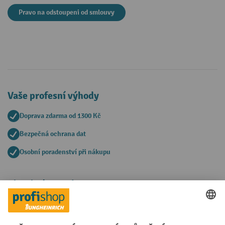
Pravo na odstoupeni od smlouvy
Vaše profesní výhody
Doprava zdarma od 1300 Kč
Bezpečná ochrana dat
Osobní poradenství při nákupu
Platební metody
Faktura