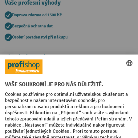
Vaše profesní výhody
Doprava zdarma od 1300 Kč
Bezpečná ochrana dat
Osobní poradenství při nákupu
Platební metody
Faktura
Sociální sítě
Facebook
YouTube
LinkedIn
VODP
Otisk