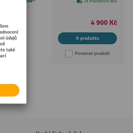
k s váhou Ameise®
21 Pracovních dnů
itu
4 900 Kč
čka
i Move-Lock
K produktu
Porovnat produkt