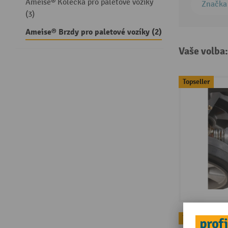
Ameise® Kolečka pro paletové vozíky
Značka
(3)
Ameise® Brzdy pro paletové vozíky (2)
Vaše volba
Topseller
Topseller