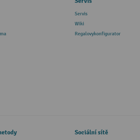
Servis
Servis
Wiki
rma
Regalovykonfigurator
metody
Sociální sítě