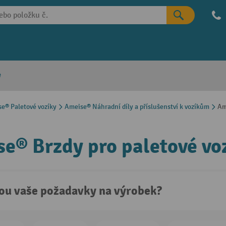
e
e® Paletové vozíky
Ameise® Náhradní díly a příslušenství k vozíkům
Am
e® Brzdy pro paletové vo
sou vaše požadavky na výrobek?