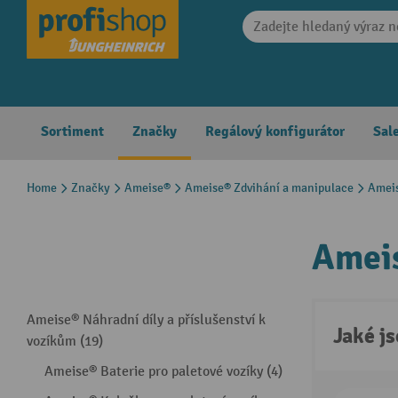
search
Skip to main navigation
Sortiment
Značky
Regálový konfigurátor
Sal
Home
Značky
Ameise®
Ameise® Zdvihání a manipulace
Ameis
Ameis
Ameise® Náhradní díly a příslušenství k
Jaké j
vozíkům (19)
Ameise® Baterie pro paletové vozíky (4)