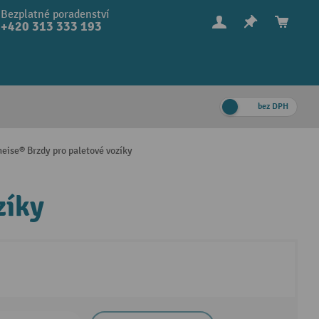
Bezplatné poradenství
+420 313 333 193
bez DPH
eise® Brzdy pro paletové vozíky
zíky