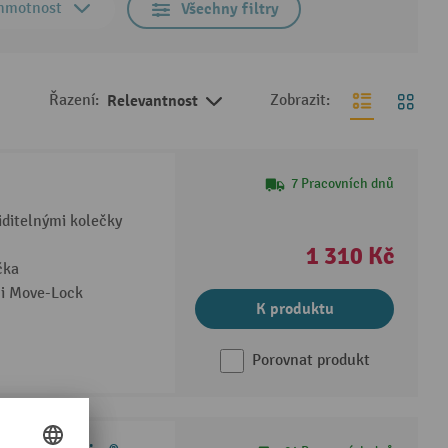
 hmotnost
Všechny filtry
Řazení:
Relevantnost
Zobrazit:
7 Pracovních dnů
iditelnými kolečky
1 310 Kč
čka
i Move-Lock
K produktu
Porovnat produkt