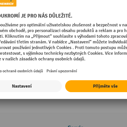
Volitelná nožní brzda pro paletový vozí
PRO/PRO+/Touch
Ruční brzda zajistí bezpečnější stabil
Rychlá instalace mezi řiditelná kole
Snadná koncepce obsluhy s poloham