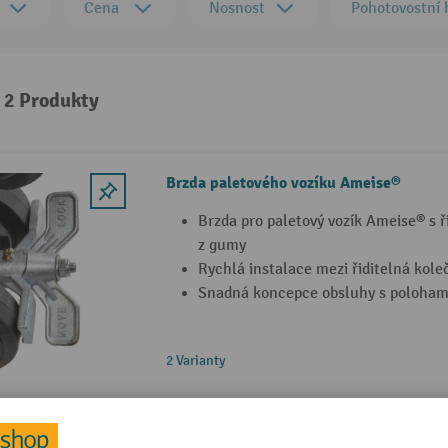
Cena
Nosnost
Pohotovostní
: 2 Produkty
Brzda paletového vozíku Ameise®
Brzda pro paletový vozík Ameise® s ř
z gumy
Rychlá instalace mezi řiditelná kole
Snadná koncepce obsluhy s poloham
2 Varianty