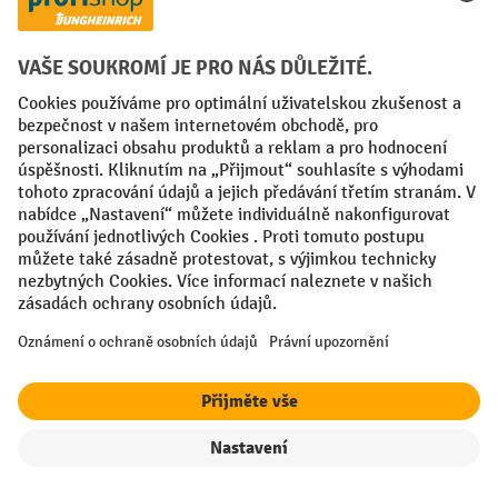
Horká linka služeb
Podpora a poradenství v oblasti:
+420 313 333 193
po-čt, 07:30 - 16:30
pá, 07:30 - 15:00
kontaktního formuláře
Nebo prostřednictvím našeho
.
Pravo na odstoupeni od smlouvy
Vaše profesní výhody
Filtr
Řazení
Doprava zdarma od 1300 Kč