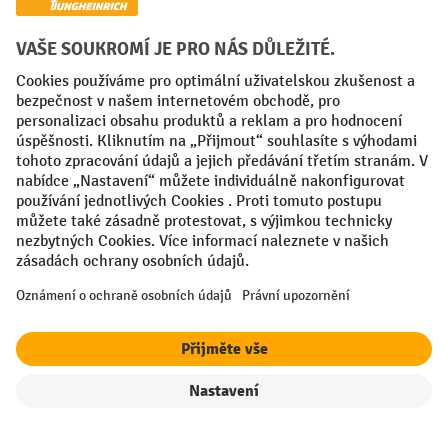
Faktura
Sociální sítě
Facebook
YouTube
LinkedIn
VODP
Otisk
Prohlášení o ochraně osobních údajů
Nastavení ochrany osobních údajů
All prices excl. VAT plus
shipping costs
and possible delivery charges,
if not stated otherwise.
Filtr
Řazení
¹ Sleva platí do vyprodání zásob. Sleva se nevztahuje na akční ceny.
Kombinace s jinými procentními slevami nebo poukázkami není
možná.