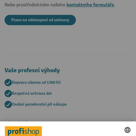
kontaktního formuláře
Nebo prostřednictvím našeho
.
Pravo na odstoupeni od smlouvy
Vaše profesní výhody
Doprava zdarma od 1300 Kč
Bezpečná ochrana dat
Osobní poradenství při nákupu
Platební metody