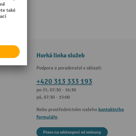
Horká linka služeb
Podpora a poradenství v oblasti:
+420 313 333 193
po-čt, 07:30 - 16:30
pá, 07:30 - 15:00
kontaktního
Nebo prostřednictvím našeho
formuláře
.
Pravo na odstoupeni od smlouvy