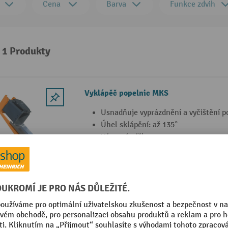
Cena
Barva
Funkce zdvih
: 1 Produkty
Vyklápěč popelnic MKS
Usnadňuje vyprázdnění a vyčištění po
Úhel sklápění: až 135°
Výsypná výška: cca 1488 mm
4 Varianty