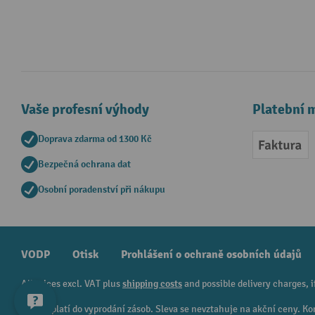
Vaše profesní výhody
Platební 
Doprava zdarma od 1300 Kč
Faktur
Bezpečná ochrana dat
Osobní poradenství při nákupu
VODP
Otisk
Prohlášení o ochraně osobních údajů
All prices excl. VAT plus
shipping costs
and possible delivery charges, i
¹ Sleva platí do vyprodání zásob. Sleva se nevztahuje na akční ceny.