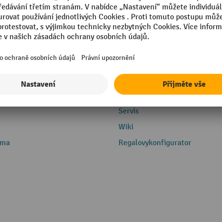
Servis
Servis
Wiki
rma
Regalovykonfigurator