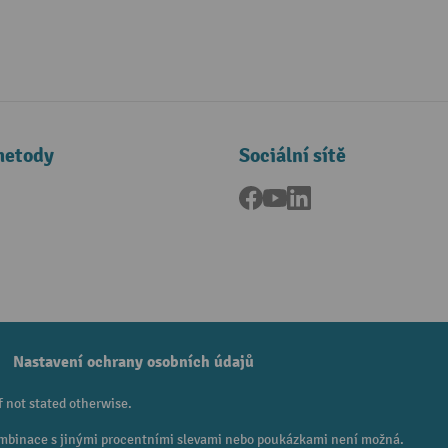
metody
Sociální sítě
Facebook
YouTube
LinkedIn
a
Nastavení ochrany osobních údajů
f not stated otherwise.
 Kombinace s jinými procentními slevami nebo poukázkami není možná.