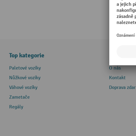
Top kategorie
Informace
Paletové vozíky
O nás
Nůžkové vozíky
Kontakt
Váhové vozíky
Doprava zda
Zametače
Regály