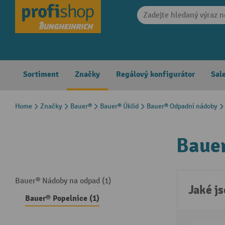
search
Skip to main navigation
Sortiment
Značky
Regálový konfigurátor
Sal
Home
Značky
Bauer®
Bauer® Úklid
Bauer® Odpadní nádoby
Bauer
Bauer® Nádoby na odpad (1)
Jaké j
Bauer® Popelnice (1)