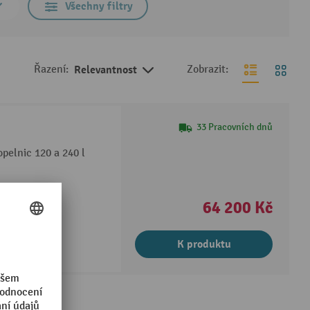
Všechny filtry
Řazení:
Relevantnost
Zobrazit:
33 Pracovních dnů
pelnic 120 a 240 l
64 200 Kč
K produktu