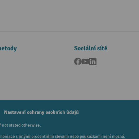
metody
Sociální sítě
Facebook
YouTube
LinkedIn
a
Nastavení ochrany osobních údajů
f not stated otherwise.
 Kombinace s jinými procentními slevami nebo poukázkami není možná.