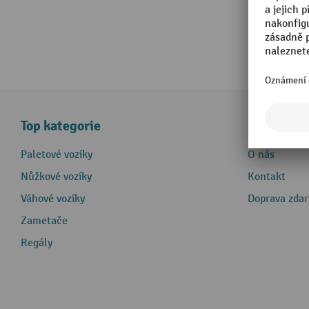
Top kategorie
Informace
Paletové vozíky
O nás
Nůžkové vozíky
Kontakt
Váhové vozíky
Doprava zda
Zametače
Regály