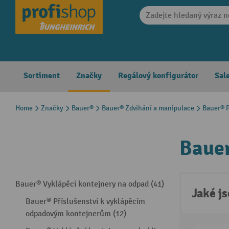
search
Skip to main navigation
Sortiment
Značky
Regálový konfigurátor
Sal
Home
Značky
Bauer®
Bauer® Zdvihání a manipulace
Bauer® P
Bauer
Bauer® Vyklápěcí kontejnery na odpad (41)
Jaké j
Bauer® Příslušenství k vyklápěcím
odpadovým kontejnerům (12)