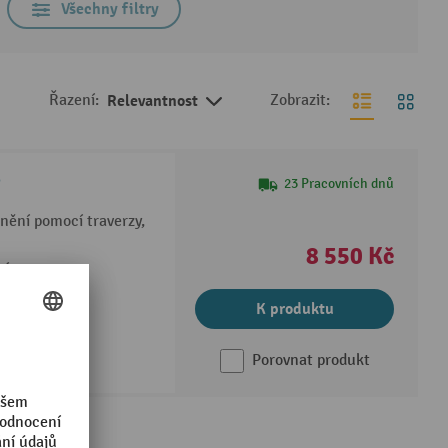
Všechny filtry
Řazení:
Relevantnost
Zobrazit:
®
23 Pracovních dnů
dnění pomocí traverzy,
8 550 Kč
ní
íků na sobě
K produktu
Porovnat produkt