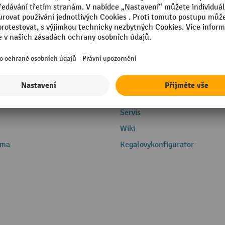
Servis
Servis
Wiki
rma
Regalovykonfigurator