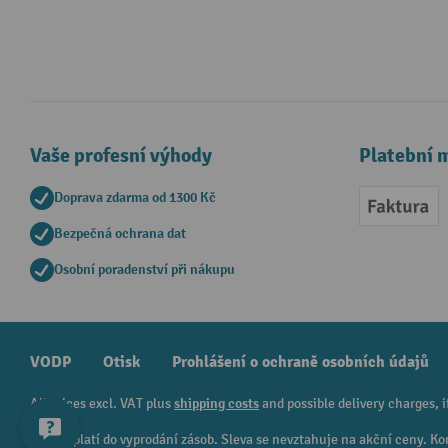
Vaše profesní výhody
Platební 
Doprava zdarma od 1300 Kč
Faktur
Bezpečná ochrana dat
Osobní poradenství při nákupu
VODP
Otisk
Prohlášení o ochraně osobních údajů
All prices excl. VAT plus
shipping costs
and possible delivery charges, i
¹ Sleva platí do vyprodání zásob. Sleva se nevztahuje na akční ceny.