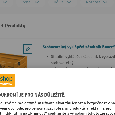
Cena
Délka
Nosnost
: 1 Produkty
Stohovatelný vyklápěcí zásobník Bauer
Stabilní vyklápěcí zásobník k vypráz
stohovatelný
Lakované nebo pozinkované provede
Umožňuje stohování 3 plných zásobn
33 Varianty