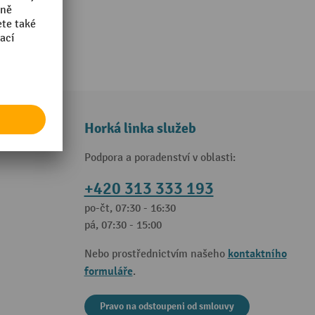
Horká linka služeb
Podpora a poradenství v oblasti:
+420 313 333 193
po-čt, 07:30 - 16:30
pá, 07:30 - 15:00
kontaktního
Nebo prostřednictvím našeho
formuláře
.
Pravo na odstoupeni od smlouvy