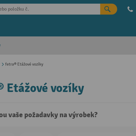
e
y
fetra® Etážové vozíky
® Etážové vozíky
sou vaše požadavky na výrobek?