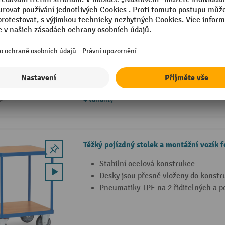
Etážový vozík fetra® s pevnými policemi
Odolná kvalita ze svařovaných ocelov
ocelových trubek
Desky z aglomerovaného dřeva s nos
Madlo k našroubování na obě strany
4 Varianty
Těžký pojízdný stolek a montážní vozík f
Stabilní ocelová konstrukce
Desky jsou přesně vloženy do konstr
Pneumatiky TPE na 2 řiditelných a 