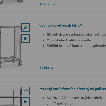
37 Varianty
Vychystávací vozík fetra®
Stavebnicový systém, široké možnosti
2 vertikální trubková madla
Solidní ocelová konstrukce, galvani
8 Varianty
Etážový vozík fetra® s dřevěnými police
Svařovaný rám z ocelových trubek s
z práškového laku