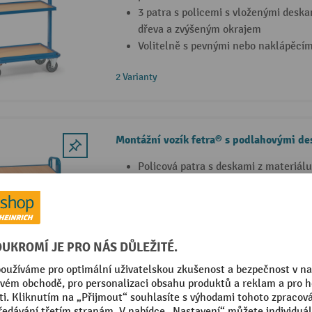
3 patra s policemi s vloženými desk
dřeva a zvýšeným okrajem
Volitelně s pevnými nebo naklápěcí
2 Varianty
Montážní vozík fetra® s podlahovými d
Policová patra s deskami z materiálu
Robustní konstrukce z ocelových tru
Desky je možné naklápět v rozsahu 0
2 Varianty