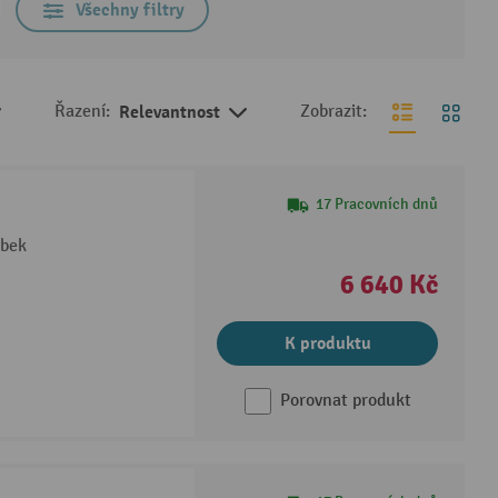
Všechny filtry
Řazení:
Relevantnost
Zobrazit:
17 Pracovních dnů
ubek
6 640 Kč
K produktu
Porovnat produkt