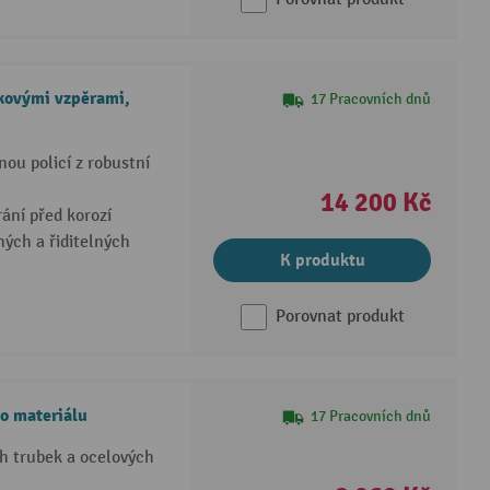
bkovými vzpěrami,
17 Pracovních dnů
nou policí z robustní
14 200 Kč
ání před korozí
ých a řiditelných
K produktu
Porovnat produkt
ho materiálu
17 Pracovních dnů
h trubek a ocelových