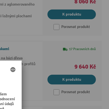
8 060 Kč
ami z aglomerovaného
K produktu
mi ložnými plochami
Porovnat produkt
eskami
17 Pracovních dnů
 na bázi dřeva
bek ocelových profilů
9 640 Kč
° až 35°
K produktu
Porovnat produkt