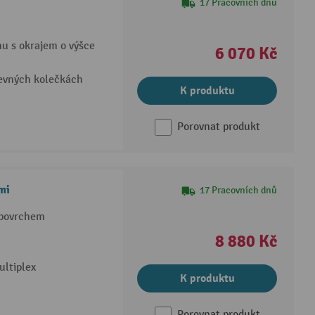
17 Pracovních dnů
mu s okrajem o výšce
6 070 Kč
pevných kolečkách
K produktu
Porovnat produkt
mi
17 Pracovních dnů
 povrchem
8 880 Kč
ultiplex
K produktu
Porovnat produkt