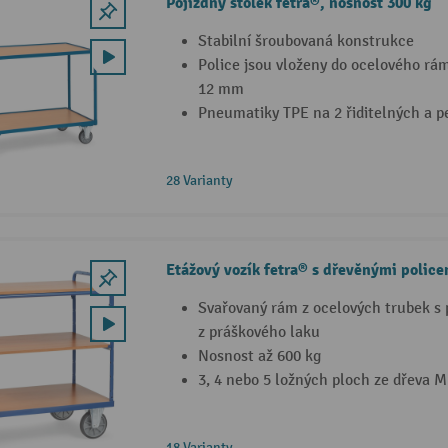
Pojízdný stolek fetra®, nosnost 300 kg
Stabilní šroubovaná konstrukce
Police jsou vloženy do ocelového rá
12 mm
Pneumatiky TPE na 2 řiditelných a 
28 Varianty
Etážový vozík fetra® s dřevěnými police
Svařovaný rám z ocelových trubek s
z práškového laku
Nosnost až 600 kg
3, 4 nebo 5 ložných ploch ze dřeva M
18 Varianty