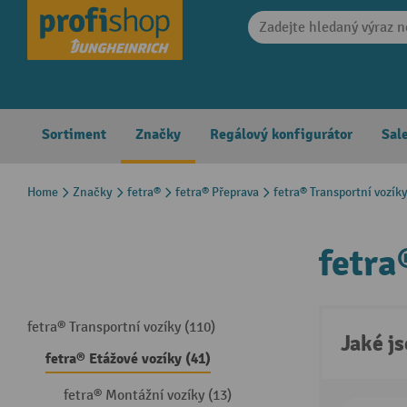
search
Skip to main navigation
Sortiment
Značky
Regálový konfigurátor
Sal
Home
Značky
fetra®
fetra® Přeprava
fetra® Transportní vozík
fetra
fetra® Transportní vozíky (110)
Jaké j
fetra® Etážové vozíky (41)
fetra® Montážní vozíky (13)