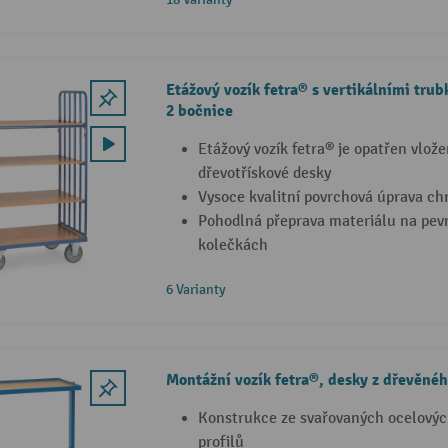
Etážový vozík fetra® s vertikálními tru
2 bočnice
Etážový vozík fetra® je opatřen vlože
dřevotřískové desky
Vysoce kvalitní povrchová úprava chr
Pohodlná přeprava materiálu na pevn
kolečkách
6 Varianty
Montážní vozík fetra®, desky z dřevěné
Konstrukce ze svařovaných ocelovýc
profilů