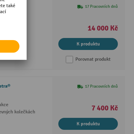
17 Pracovních dnů
ých profilů a
14 000 Kč
ností 90 kg
K produktu
Porovnat produkt
etra®
17 Pracovních dnů
ukce
7 400 Kč
pevných kolečkách
K produktu