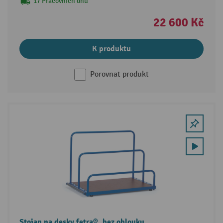
17 Pracovních dnů
22 600 Kč
K produktu
Porovnat produkt
Stojan na desky fetra®, bez oblouku