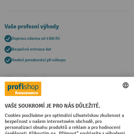
Vaše profesní výhody
Doprava zdarma od 1300 Kč
Bezpečná ochrana dat
Osobní poradenství při nákupu
Platební metody
Faktura
Sociální sítě
Facebook
YouTube
LinkedIn