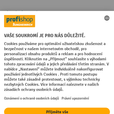
Platební metody
Faktura
Sociální sítě
Facebook
YouTube
LinkedIn
VODP
Otisk
Prohlášení o ochraně osobních údajů
Nastavení ochrany osobních údajů
All prices excl. VAT plus
shipping costs
and possible delivery charges,