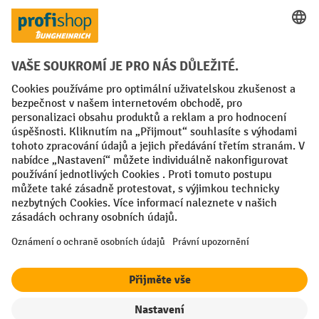
Platební metody
Faktura
Sociální sítě
Facebook
YouTube
LinkedIn
VODP
Otisk
Prohlášení o ochraně osobních údajů
Nastavení ochrany osobních údajů
All prices excl. VAT plus
shipping costs
and possible delivery charges,
if not stated otherwise.