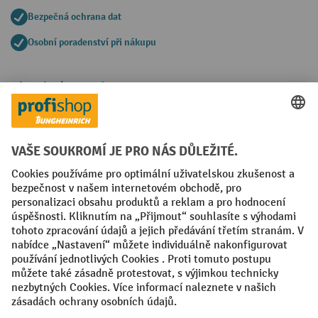
Bezpečná ochrana dat
Osobní poradenství při nákupu
Platební metody
Faktura
Sociální sítě
Facebook
YouTube
LinkedIn
VODP
Otisk
Prohlášení o ochraně osobních údajů