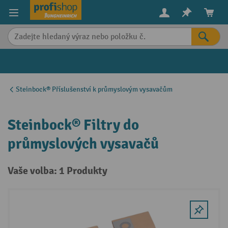
in content
Steinbock® Příslušenství k průmyslovým vysavačům
Steinbock® Filtry do
průmyslových vysavačů
Vaše volba: 1 Produkty