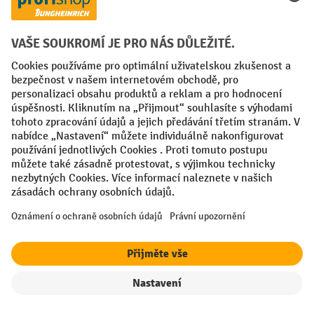
Faktura
Sociální sítě
Facebook
YouTube
LinkedIn
VODP
Otisk
Prohlášení o ochraně osobních údajů
Nastavení ochrany osobních údajů
All prices excl. VAT plus
shipping costs
and possible delivery charges,
if not stated otherwise.
Filtr
Řazení
¹ Sleva platí do vyprodání zásob. Sleva se nevztahuje na akční ceny.
Kombinace s jinými procentními slevami nebo poukázkami není