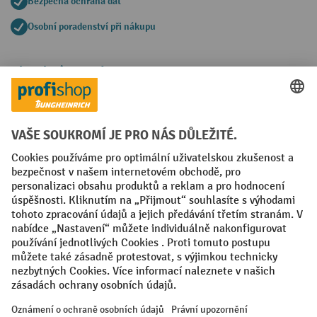
Bezpečná ochrana dat
Osobní poradenství při nákupu
Platební metody
Faktura
Sociální sítě
Facebook
YouTube
LinkedIn
VODP
Otisk
Prohlášení o ochraně osobních údajů