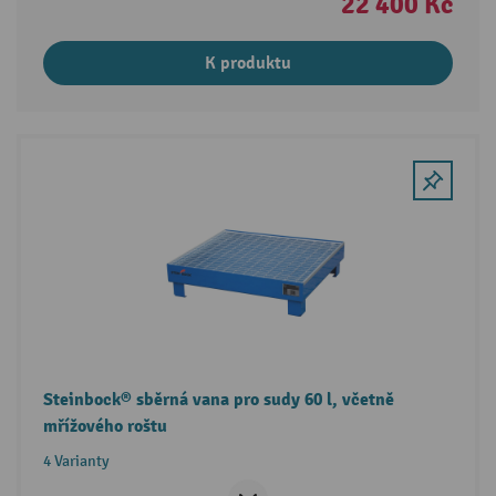
22 400 Kč
K produktu
Steinbock® sběrná vana pro sudy 60 l, včetně
mřížového roštu
4 Varianty